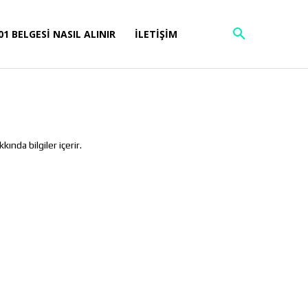
01 BELGESI NASIL ALINIR
İLETIŞIM
ında bilgiler içerir.