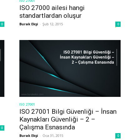
ISO 27001
ISO 27000 ailesi hangi
standartlardan oluşur
Burak Ekşi
-
Şub 12, 2015
0
0
ISO 27001
ISO 27001 Bilgi Güvenliği – İnsan
Kaynakları Güvenliği – 2 –
Çalışma Esnasında
0
Burak Ekşi
-
Oca 31, 2015
0