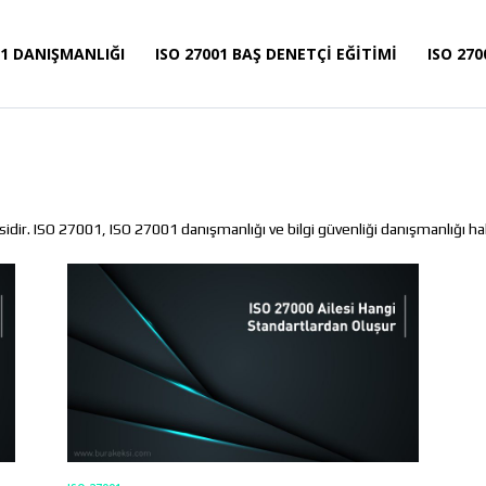
01 DANIŞMANLIĞI
ISO 27001 BAŞ DENETÇI EĞITIMI
ISO 270
dir. ISO 27001, ISO 27001 danışmanlığı ve bilgi güvenliği danışmanlığı hakk