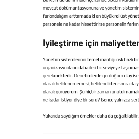
mevcut dokümantasyonuna ve yönetim sistemine 
farkındalığını arttırmada ki en büyük rol üst yöne
personele ne kadar hissettirirse personelin farkınd
İyileştirme için maliyett
Yönetim sistemlerinin temel mantığı risk bazlı bir
organizasyonların daha ileri bir seviyeye taşınma
gerekmektedir. Denetimlerde gördüğüm olay ise 
olarak belirlenememesi, belirlendikten sonra da
olarak görüyorum. Şu hiçbir zaman unutulmamalıdı
ne kadar istiyor diye bir soru? Bence yalnızca ser
Yukarıda saydığım örnekler daha da çoğaltılabilir