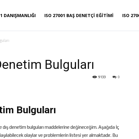
01 DANIŞMANLIĞI
ISO 27001 BAŞ DENETÇI EĞITIMI
ISO 270
guları
Denetim Bulguları
9133
0
tim Bulguları
e dış denetim bulguları maddelerine değineceğim. Aşağıda İç
şılabilecek olaylar ve problemlerin listesi yer almaktadır. Bu