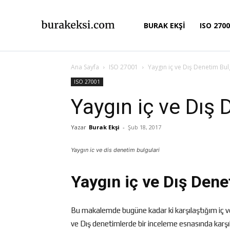
BURAK EKŞİ
ISO 270
Ana Sayfa
ISO 27001
Yaygın iç ve Dış Denetim Bul
ISO 27001
Yaygın iç ve Dış 
Yazar
Burak Ekşi
-
Şub 18, 2017
Yaygın ic ve dis denetim bulgulari
Yaygın iç ve Dış Dene
Bu makalemde bugüne kadar ki karşılaştığım iç v
ve Dış denetimlerde bir inceleme esnasında karşıla