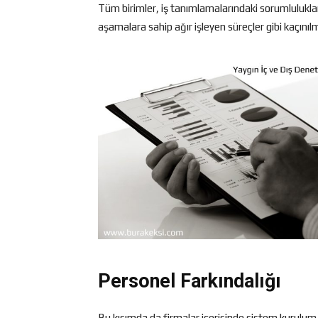
Tüm birimler, iş tanımlamalarındaki sorumluluklar
aşamalara sahip ağır işleyen süreçler gibi kaçını
Personel Farkındalığı
Bu kısımda da firmalar içerisinde sistem kurulum ç