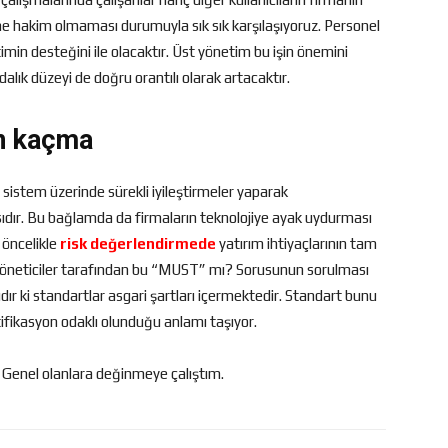
hakim olmaması durumuyla sık sık karşılaşıyoruz. Personel
timin desteğini ile olacaktır. Üst yönetim bu işin önemini
alık düzeyi de doğru orantılı olarak artacaktır.
en kaçma
 sistem üzerinde sürekli iyileştirmeler yaparak
sıdır. Bu bağlamda da firmaların teknolojiye ayak uydurması
öncelikle
risk değerlendirme
de
yatırım ihtiyaçlarının tam
 yöneticiler tarafından bu “MUST” mı? Sorusunun sorulması
r ki standartlar asgari şartları içermektedir. Standart bunu
tifikasyon odaklı olunduğu anlamı taşıyor.
. Genel olanlara değinmeye çalıştım.