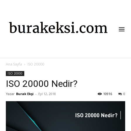
Ana Sayfa
ISO 20000
ISO 20000
ISO 20000 Nedir?
Yazar
Burak Ekşi
-
Eyl 12, 2018
10916
0